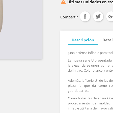

Últimas unidades en st
Compartir
Descripción
Detal
¡Una defensa inflable
para todo
La nueva serie U presentada
la
elegancia
se unen, con el
a
definitivo. C
olor blanco
y entr
Además, la "serie U" de
las de
pieza, lo que da como re
guardabarros.
Como todas las defensas
Oce
procedimiento de moldeo 
inflable
utilitaria de mayor ca