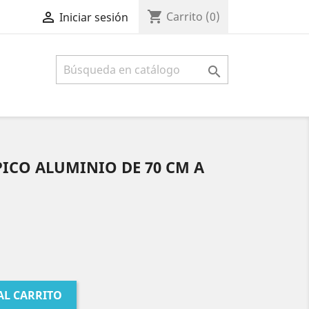
shopping_cart

Carrito
(0)
Iniciar sesión

ICO ALUMINIO DE 70 CM A
AL CARRITO